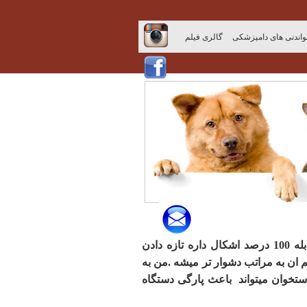
اندنی های دامپزشکی
گالری فیلم
خیلی از صاحبان سگ می گن ما استخوان رو میپزیم و به سگ میدهیم بخوره ، ایا این اشکال داره؟ بله 100 درصد اشکال داره تازه دادن
ان به مراتب دشوار تر میشه .من به
ستخوان میتواند باعث پارگی دستگاه